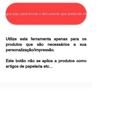
A qualidade da imagem da personalização
stock)
é da inteira responsabilidade do cliente.
Envio via CTT para o resto do pais:
Não efetuamos arranjos nem tratamentos
arregue aqui para enviar o documento que pretende imprimir
7.90€ (Entregue em 72h salvo rotura de
das imagens/ficheiros enviados.
stock).
Utilize esta ferramenta apenas para os
produtos que são necessários a sua
personalização/impressão.
Este botão não se aplica a produtos como
artigos de papelaria etc...
Sobre Nós >>
A NCópias é um Centro de Cópias e
Impressão Digital 100% online com sede
em Lisboa, ideal para todos aqueles que
queiram imprimir com qualidade, sem
sair de casa. Na área de Lisboa