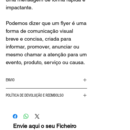
impactante.
Podemos dizer que um flyer é uma
forma de comunicação visual
breve e concisa, criada para
informar, promover, anunciar ou
mesmo chamar a atenção para um
evento, produto, serviço ou causa.
ENVIO
Somos uma loja exclusivamente ONLINE,
POLÍTICA DE DEVOLUÇÃO E REEMBOLSO
não dispomos de loja física. Funcionamos
apenas por entrega (Condições e preços
Por ser um produto personalizável e
abaixo).
produzido especialmente para si, o
mesmo não dispõe de devolução ou
Entrega na Área de Lisboa:
reembolso.
Envie aqui o seu Ficheiro
3.90€ (Entregue em 48h salvo rotura de