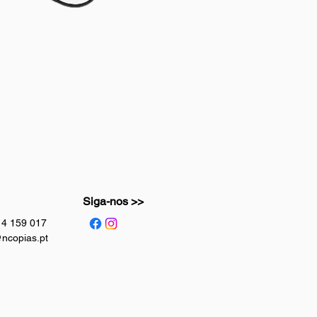
Siga-nos >>
914 159 017
ncopias.pt