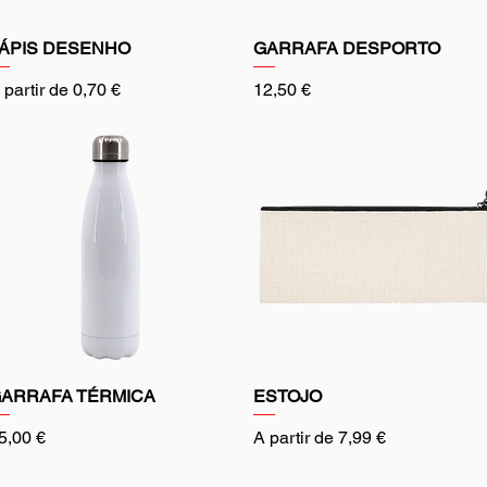
ÁPIS DESENHO
GARRAFA DESPORTO
reço promocional
Preço
 partir de
0,70 €
12,50 €
ARRAFA TÉRMICA
ESTOJO
reço
Preço promocional
5,00 €
A partir de
7,99 €