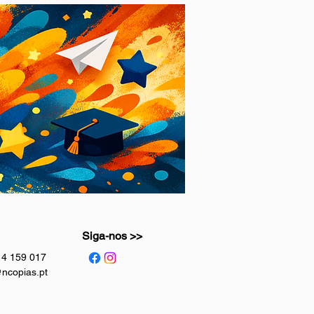
Siga-nos >>
914 159 017
ncopias.pt