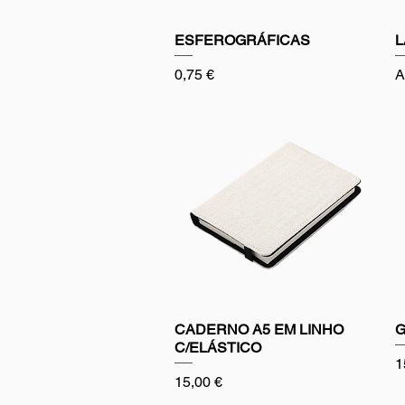
ESFEROGRÁFICAS
L
Preço
P
0,75 €
A
CADERNO A5 EM LINHO
G
C/ELÁSTICO
P
1
Preço
15,00 €