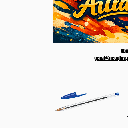
Apó
geral@ncopias.